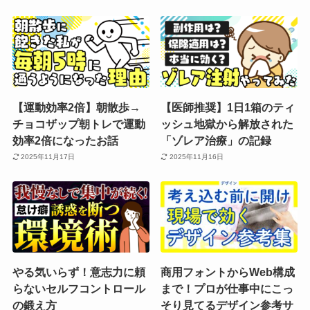
【運動効率2倍】朝散歩→
【医師推奨】1日1箱のティ
チョコザップ朝トレで運動
ッシュ地獄から解放された
効率2倍になったお話
「ゾレア治療」の記録
2025年11月17日
2025年11月16日
やる気いらず！意志力に頼
商用フォントからWeb構成
らないセルフコントロール
まで！プロが仕事中にこっ
の鍛え方
そり見てるデザイン参考サ