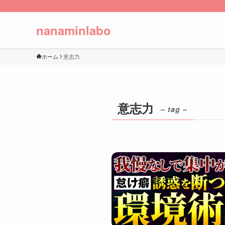
nanaminlabo
ホーム
意志力
意志力
– tag –