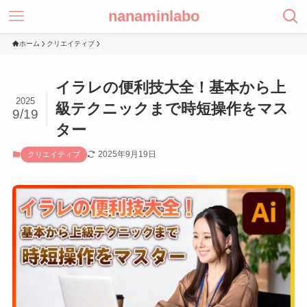
nanaminlabo
ホーム
クリエイティブ
イラレの便利技大全！基本から上
2025
級テクニックまで時短操作をマス
9/19
ター
2025年9月19日
クリエイティブ