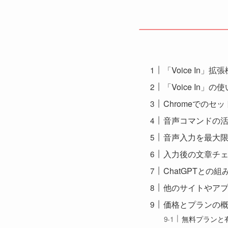
「Voice In」
「Voice In」
Chromeでのセ
音声コマンドの
音声入力を最大
入力後の文章チ
ChatGPTとの
他のサイトやア
価格とプランの
無料プランと